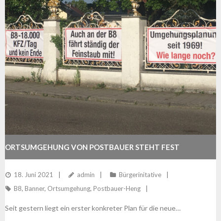
ORTSUMGEHUNG VON POSTBAUER STEHT FEST
18. Juni 2021
admin
Bürgerinitative
B8
,
Banner
,
Ortsumgehung
,
Postbauer-Heng
Seit gestern liegt ein erster konkreter Plan für die neue…