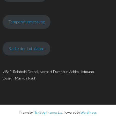
Temperaturmessung
Karte der Luftdaten
ViSdP: Reinhold Dresel, Norbert Dambaur, Achim Hofmann
Design: Markus Rauh
Theme by
Think Up Themes Ltd
. Powered by
WordPress
.